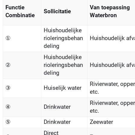
Functie
Van toepassing
Sollicitatie
Combinatie
Waterbron
Huishoudelijke
①
rioleringsbehan
Huishoudelijk afv
deling
Huishoudelijke
②
rioleringsbehan
Huishoudelijk afv
deling
Rivierwater, opper
③
Huiselijk water
etc.
Rivierwater, opper
④
Drinkwater
etc.
⑤
Drinkwater
Zeewater
Direct