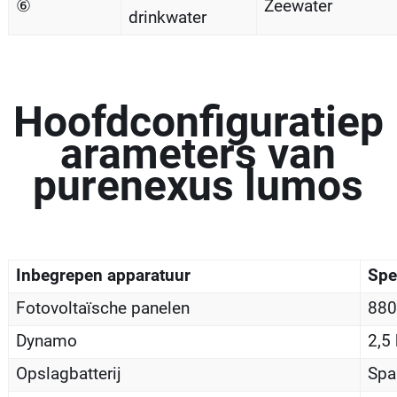
⑥
Zeewater
drinkwater
Hoofdconfiguratiep
arameters van
purenexus lumos
Inbegrepen apparatuur
Spe
Fotovoltaïsche panelen
880
Dynamo
2,5
Opslagbatterij
Spa