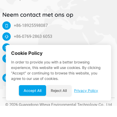
Neem contact met ons op
+86-18925598087
+86-0769-2863 6053
info@wteya.com
Cookie Policy
Floor 14, F4 building, TianAn digital town, Nancheng
In order to provide you with a better browsing
District, Dongguan, Guangdong, China
experience, this website will use cookies. By clicking
"Accept" or continuing to browse this website, you
www.wteya.com
agree to our use of cookies.
Accept All
Reject All
Privacy Policy
© 2026 Guangdong Wteya Environmental Technology Co., Ltd
Volg ons