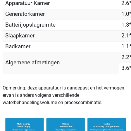
Apparatuur Kamer
2.6
Generatorkamer
1.0
Batterijopslagruimte
1.3
Slaapkamer
2.1
Badkamer
1.1
2.2
Algemene afmetingen
3.6
Opmerking: deze apparatuur is aangepast en het vermogen
ervan is anders volgens verschillende
waterbehandelingsvolume en procescombinatie.