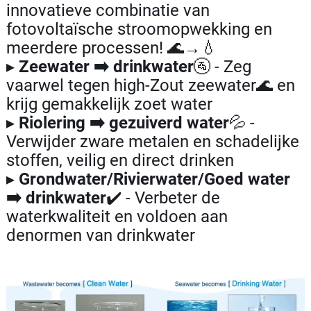
innovatieve combinatie van
fotovoltaïsche stroomopwekking en
meerdere processen! 🌊→💧
▸
Zeewater ➡️ drinkwater
🚰 - Zeg
vaarwel tegen high-Zout zeewater🌊 en
krijg gemakkelijk zoet water
▸
Riolering ➡️ gezuiverd water
💦 -
Verwijder zware metalen en schadelijke
stoffen, veilig en direct drinken
▸
Grondwater/Rivierwater/Goed water
➡️ drinkwater
✔️ - Verbeter de
waterkwaliteit en voldoen aan
denormen van drinkwater