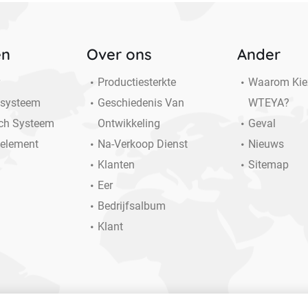
en
Over ons
Ander
r
Productiesterkte
Waarom Kie
systeem
Geschiedenis Van
WTEYA?
ch Systeem
Ontwikkeling
Geval
element
Na-Verkoop Dienst
Nieuws
Klanten
Sitemap
Eer
Bedrijfsalbum
Klant