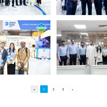
«
1
2
3
»