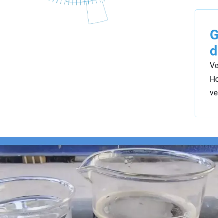
G
d
Ve
Ho
ve