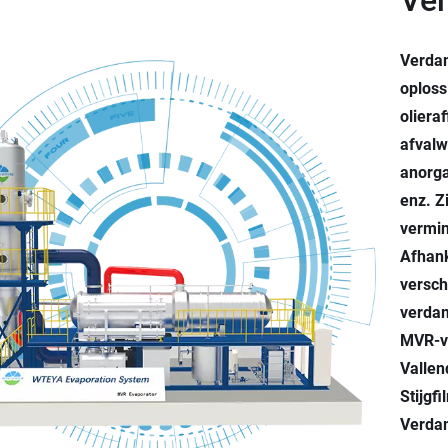
Ve
Verdam
oploss
oliera
afvalw
anorga
enz. Z
vermi
Afhank
versch
verda
MVR-v
Vallen
Stijgf
Verdam