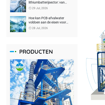
lithiumbatterijsector: van
“lozingsnaleving” tot
29 Jul, 2026
terugwinning van hulpbronnen
Hoe kan PCB-afvalwater
voldoen aan de eisen voor
lozing en onschadelijke
28 Jul, 2026
behandeling?
PRODUCTEN