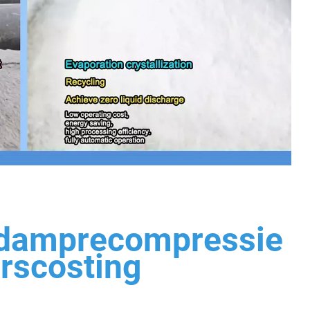
e damprecompressie
erscosting