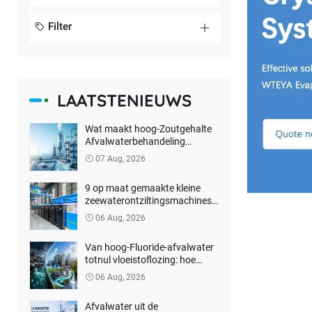
Filter
LAATSTENIEUWS
Wat maakt hoog-Zoutgehalte
Afvalwaterbehandeling
moeilijk? Hoe kan een
07 Aug, 2026
echtenulvloeistoflozing worden
bereikt?
9 op maat gemaakte kleine
zeewaterontziltingsmachines
voor Filippijnse klant
06 Aug, 2026
Van hoog-Fluoride-afvalwater
totnul vloeistoflozing: hoe
kunnen lithiumbatterijbedrijven
06 Aug, 2026
de kosten voor
milieubehandeling verlagen?
Afvalwater uit de