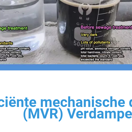
iciënte mechanisch
(MVR) Verdamp