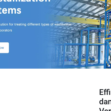
Eff
da