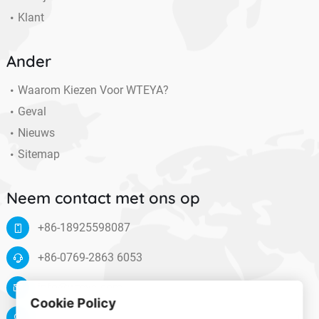
Klant
Ander
Waarom Kiezen Voor WTEYA?
Geval
Nieuws
Sitemap
Neem contact met ons op
+86-18925598087
+86-0769-2863 6053
info@wteya.com
Cookie Policy
Floor 14, F4 building, TianAn digital town, Nancheng