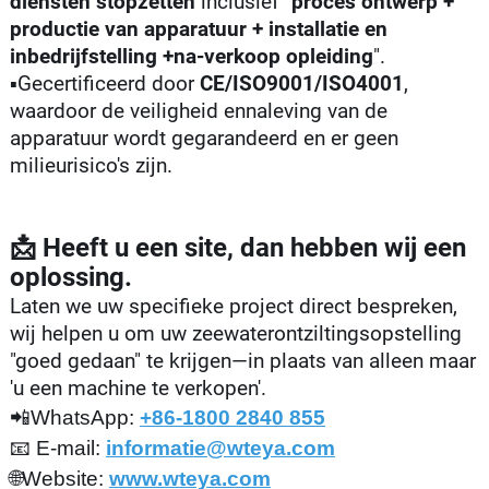
diensten stopzetten
inclusief "
proces ontwerp +
productie van apparatuur + installatie en
inbedrijfstelling +na-verkoop opleiding
".
▪️Gecertificeerd door
CE/ISO9001/ISO4001
,
waardoor de veiligheid ennaleving van de
apparatuur wordt gegarandeerd en er geen
milieurisico's zijn.
📩 Heeft u een site, dan hebben wij een
oplossing.
Laten we uw specifieke project direct bespreken,
wij helpen u om uw zeewaterontziltingsopstelling
"goed gedaan" te krijgen—in plaats van alleen maar
'u een machine te verkopen'.
📲WhatsApp:
+86-1800 2840 855
📧 E-mail:
informatie@wteya.com
🌐Website:
www.wteya.com