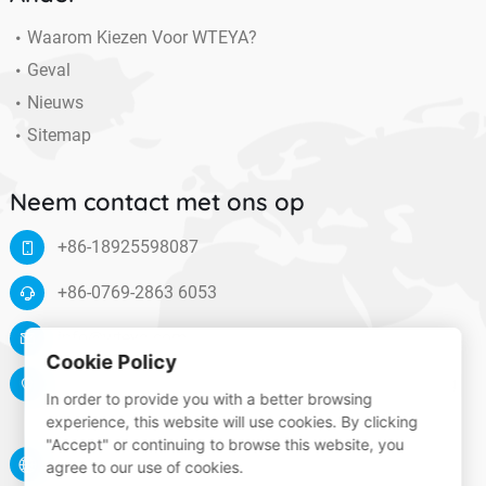
Waarom Kiezen Voor WTEYA?
Geval
Nieuws
Sitemap
Neem contact met ons op
+86-18925598087
+86-0769-2863 6053
info@wteya.com
Cookie Policy
Floor 14, F4 building, TianAn digital town, Nancheng
In order to provide you with a better browsing
District, Dongguan, Guangdong, China
experience, this website will use cookies. By clicking
"Accept" or continuing to browse this website, you
www.wteya.com
agree to our use of cookies.