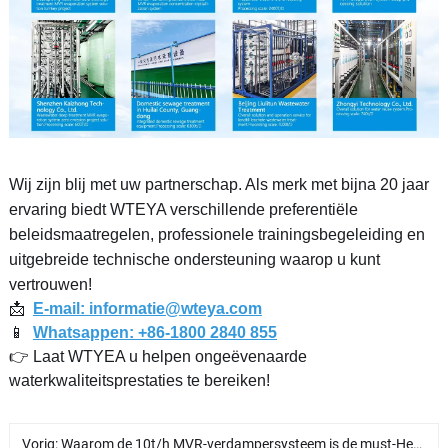
Wij zijn blij met uw partnerschap. Als merk met bijna 20 jaar
ervaring biedt WTEYA verschillende preferentiële
beleidsmaatregelen, professionele trainingsbegeleiding en
uitgebreide technische ondersteuning waarop u kunt
vertrouwen!
📩
E-mail: informatie@wteya.com
📱
Whatsappen: +86-1800 2840 855
👉 Laat WTYEA u helpen ongeëvenaarde
waterkwaliteitsprestaties te bereiken!
Vorig:
Waarom de 10t/h MVR-verdampersysteem is de must-Heb keuze voor groot-Schaal afvalwaterzuivering？