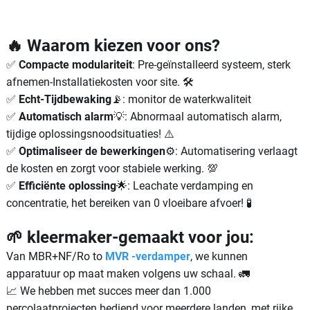
🔥 Waarom kiezen voor ons?
✅
Compacte modulariteit
: Pre-geïnstalleerd systeem, sterk
afnemen-Installatiekosten voor site. 🛠️
✅
Echt-Tijdbewaking
📡: monitor de waterkwaliteit
✅
Automatisch alarm
💡: Abnormaal automatisch alarm,
tijdige oplossingsnoodsituaties! ⚠️
✅
Optimaliseer de bewerkingen
⚙️: Automatisering verlaagt
de kosten en zorgt voor stabiele werking. 💯
✅
Efficiënte oplossing
🌟: Leachate verdamping en
concentratie, het bereiken van 0 vloeibare afvoer! 🧪
🌱 kleermaker-gemaakt voor jou:
Van MBR+NF/Ro to
MVR -verdamper
, we kunnen
apparatuur op maat maken volgens uw schaal. 🚛
📈 We hebben met succes meer dan 1.000
percolaatprojecten bediend voor meerdere landen, met rijke