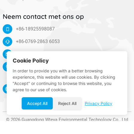
Neem contact met ons op
+86-18925598087
+86-0769-2863 6053
info@wteya.com
Cookie Policy
Floor 14, F4 building, TianAn digital town, Nancheng
In order to provide you with a better browsing
District, Dongguan, Guangdong, China
experience, this website will use cookies. By clicking
"Accept" or continuing to browse this website, you
www.wteya.com
agree to our use of cookies.
Accept All
Reject All
Privacy Policy
© 2026 Guangdong Wteya Environmental Technology Co., Ltd
Volg ons