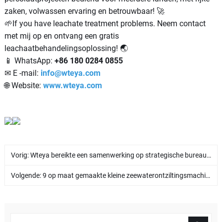
zaken, volwassen ervaring en betrouwbaar! 🚀
🌱If you have leachate treatment problems. Neem contact
met mij op en ontvang een gratis
leachaatbehandelingsoplossing! 🌏
📱 WhatsApp:
+86 180 0284 0855
✉ E -mail:
info@wteya.com
🌐 Website:
www.wteya.com
Vorig:
Wteya bereikte een samenwerking op strategische bureau met Indonesische klanten!
Volgende:
9 op maat gemaakte kleine zeewaterontziltingsmachines voor Filippijnse klant